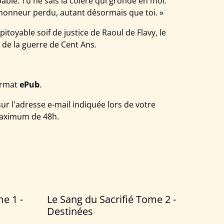
pable. Tu ne sais la colère qui gronde en moi.
 honneur perdu, autant désormais que toi. »
mpitoyable soif de justice de Raoul de Flavy, le
in de la guerre de Cent Ans.
format
ePub
.
ur l'adresse e-mail indiquée lors de votre
aximum de 48h.
e 1 -
Le Sang du Sacrifié Tome 2 -
Destinées