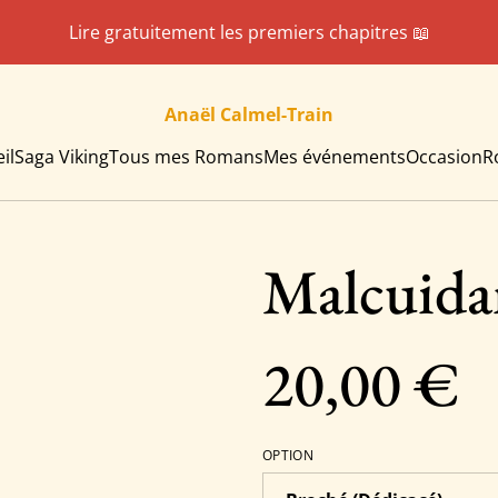
Lire gratuitement les premiers chapitres 📖
Anaël Calmel-Train
il
Saga Viking
Tous mes Romans
Mes événements
Occasion
R
Malcuidan
20,00 €
OPTION