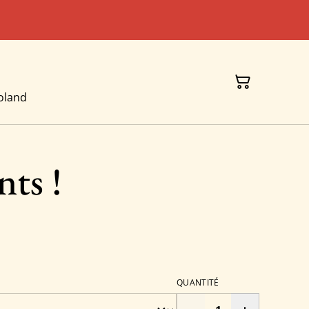
oland
ts !
QUANTITÉ